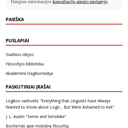
Daugiau informacijos
konsultacijų aprašo puslapyje
.
PAIEŠKA
PUSLAPIAI
Svarbios idėjos
Filosofijos biblioteka
Akademinė tragikomedija
PASKUTINIAI ĮRAŠAI
Logikos vadovėlis "Everything that Linguists have Always
Wanted to Know about Logic... But Were Ashamed to Ask"
J. L. Austin "Sense and Sensibilia"
Bocheński apie mokslinę filosofiją