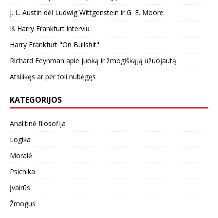
J. L. Austin dėl Ludwig Wittgenstein ir G. E. Moore
Iš Harry Frankfurt interviu
Harry Frankfurt "On Bullshit"
Richard Feynman apie juoką ir žmogiškąją užuojautą
Atsilikęs ar per toli nubėgęs
KATEGORIJOS
Analitinė filosofija
Logika
Moralė
Psichika
Įvairūs
Žmogus