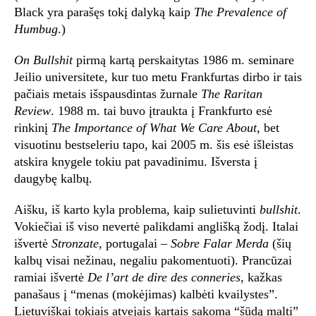
Black yra parašęs tokį dalyką kaip
The Prevalence of
Humbug
.)
On Bullshit
pirmą kartą perskaitytas 1986 m. seminare
Jeilio universitete, kur tuo metu Frankfurtas dirbo ir tais
pačiais metais išspausdintas žurnale
The Raritan
Review
. 1988 m. tai buvo įtraukta į Frankfurto esė
rinkinį
The Importance of What We Care About
, bet
visuotinu bestseleriu tapo, kai 2005 m. šis esė išleistas
atskira knygele tokiu pat pavadinimu. Išversta į
daugybę kalbų.
Aišku, iš karto kyla problema, kaip sulietuvinti
bullshit
.
Vokiečiai iš viso nevertė palikdami anglišką žodį. Italai
išvertė
Stronzate
, portugalai –
Sobre Falar Merda
(šių
kalbų visai nežinau, negaliu pakomentuoti). Prancūzai
ramiai išvertė
De l’art de dire des conneries
, kažkas
panašaus į “menas (mokėjimas) kalbėti kvailystes”.
Lietuviškai tokiais atvejais kartais sakoma “šūdą malti”