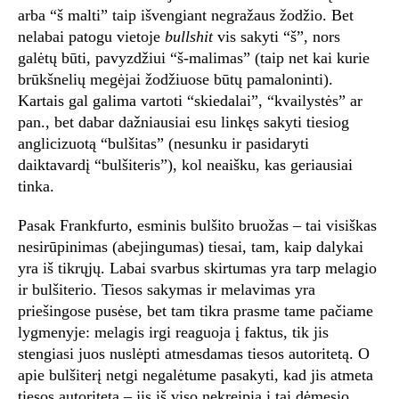
arba “š malti” taip išvengiant negražaus žodžio. Bet
nelabai patogu vietoje
bullshit
vis sakyti “š”, nors
galėtų būti, pavyzdžiui “š-malimas” (taip net kai kurie
brūkšnelių megėjai žodžiuose būtų pamaloninti).
Kartais gal galima vartoti “skiedalai”, “kvailystės” ar
pan., bet dabar dažniausiai esu linkęs sakyti tiesiog
anglicizuotą “bulšitas” (nesunku ir pasidaryti
daiktavardį “bulšiteris”), kol neaišku, kas geriausiai
tinka.
Pasak Frankfurto, esminis bulšito bruožas – tai visiškas
nesirūpinimas (abejingumas) tiesai, tam, kaip dalykai
yra iš tikrųjų. Labai svarbus skirtumas yra tarp melagio
ir bulšiterio. Tiesos sakymas ir melavimas yra
priešingose pusėse, bet tam tikra prasme tame pačiame
lygmenyje: melagis irgi reaguoja į faktus, tik jis
stengiasi juos nuslėpti atmesdamas tiesos autoritetą. O
apie bulšiterį netgi negalėtume pasakyti, kad jis atmeta
tiesos autoritetą – jis iš viso nekreipia į tai dėmesio.