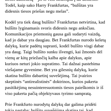
Todėl, kaip sako Harry Frankfurtas, “bulšitas yra
didesnis tiesos priešas negu melas”.
Kodėl yra tiek daug bulšito? Frankfurtas netvirtina, kad
bulšito lyginamasis svoris didesnis negu anksčiau.
Komunikacijos priemonių gausa gali sudaryti vaizdą,
kad jo dabar yra daugiau. Bet Frankfurtas nurodo keletą
dalykų, kurie padėtų suprasti, kodėl bulšito visgi dabar
yra daug. Taigi bulšito sunku išvengti, kai žmonės dėl
vienų ar kitų priežasčių kalba apie dalykus, apie
kuriuos neturi jokio supratimo. Tai dažnai pastebima
viešajame gyvenime. Bet yra gilesnių dalykų, kurie
skatina bulšito dabartinį suvešėjimą. Tai įvairios
skeptinės “antirealistinės” doktrinos, kurios pakerta
pasitikėjimą nesuinteresuotomis tiesos paieškomis ir iš
viso pakerta pačią objektyvaus tyrimo sampratą.
Prie Frankfurto nurodytų dalykų dar galima pridėti
tokią pastabą: bulšito suvešėjimą skatina tai, kad