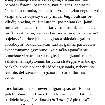
nemažai žmonių pastebėjo, kad bulšitas, paprastai
šnekant, apsimoka, mat skiesti yra lengviau negu daryti
varginančius objektyvius tyrimus. Jeigu bulšitas be
kliūčių praeina, tai šitai greitai pastebima (kai jauni
imlūs žmonės tai pastebi, tai visai prastai). O šitą savo
ruožtu skatina tai, kad kai kuriose srityse “išplaunami”
objektyvūs kriterijai – kaipgi tada skiedalus galima
sustabdyti? Tokius dalykus kartais galima pastebėti ir
akademiniame gyvenime. Kaip rašiau panašiame
kontekste viename straipsnyje, ideologizuotiems ir
šališkiems mąstytojams tai puiki strategija – iš tikrųjų,
paskelbus visus vienodai ideologizuotais, nebereikia
teisintis dėl savo ideologizuotumo ar kultūrinio
šališkumo.
Ties bulšitu, aišku, neverta ilgiau apsistoti. Reikia
judėti toliau – tai Harry Frankfurtas ir darė: kita jo
nedidelė knygelė vadinasi
On Truth
(“Apie tiesą”,