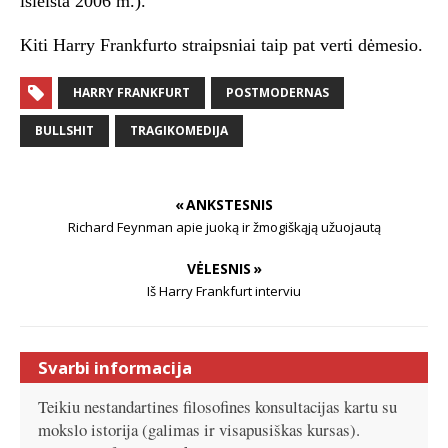
išleista 2006 m.).
Kiti Harry Frankfurto straipsniai taip pat verti dėmesio.
HARRY FRANKFURT
POSTMODERNAS
BULLSHIT
TRAGIKOMEDIJA
« ANKSTESNIS
Richard Feynman apie juoką ir žmogiškąją užuojautą
VĖLESNIS »
Iš Harry Frankfurt interviu
Svarbi informacija
Teikiu nestandartines filosofines konsultacijas kartu su
mokslo istorija (galimas ir visapusiškas kursas).