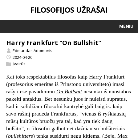
FILOSOFIJOS UŽRAŠAI
MENIU
Harry Frankfurt "On Bullshit"
Edmundas Adomonis
2024-04-20
Įvairūs
Kai toks respektabilus filosofas kaip Harry Frankfurt
(profesorius emeritas iš Prinstono universiteto) imasi
rašyti esė pavadinimu
On Bullshit
nesunku iš nuostabos
pakelti antakius. Bet nesunku juos ir nuleisti supratus,
kad ir solidžiam filosofui kantrybė gali baigtis: kaip
savo rašinį pradeda Frankfurtas, “vienas iš ryškiausių
mūsų kultūros bruožų yra tai, kad yra tiek daug
bulšito”, o filosofui galbūt net dažniau su bulšiteriais
(
bullshitters
) tenka susidurti negu kitiems. (Beje, Max