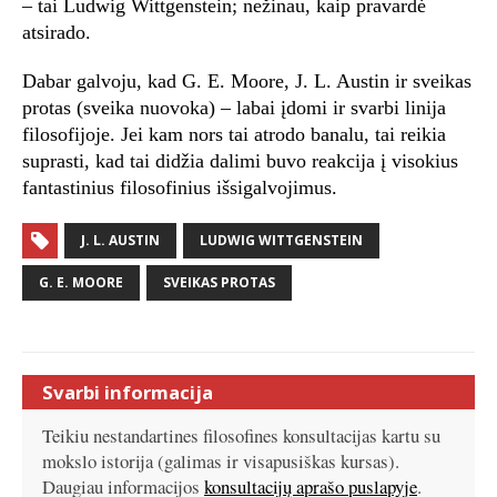
– tai Ludwig Wittgenstein; nežinau, kaip pravardė
atsirado.
Dabar galvoju, kad G. E. Moore, J. L. Austin ir sveikas
protas (sveika nuovoka) – labai įdomi ir svarbi linija
filosofijoje. Jei kam nors tai atrodo banalu, tai reikia
suprasti, kad tai didžia dalimi buvo reakcija į visokius
fantastinius filosofinius išsigalvojimus.
J. L. AUSTIN
LUDWIG WITTGENSTEIN
G. E. MOORE
SVEIKAS PROTAS
Svarbi informacija
Teikiu nestandartines filosofines konsultacijas kartu su
mokslo istorija (galimas ir visapusiškas kursas).
Daugiau informacijos
konsultacijų aprašo puslapyje
.