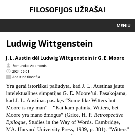
FILOSOFIJOS UŽRAŠAI
MENIU
Ludwig Wittgenstein
J. L. Austin dėl Ludwig Wittgenstein ir G. E. Moore
Edmundas Adomonis
2024-05-01
Analitinė filosofija
Yra gerai istoriškai paliudyta, kad J. L. Austinas jautė
intelektualines simpatijas G. E. Moore’ui. Pasakojama,
kad J. L. Austinas pasakęs “Some like Witters but
Moore is my man” – “Kai kam patinka Witters, bet
Moore yra mano žmogus” (Grice, H. P.
Retrospective
Epilogue
, Studies in the Way of Words. Cambridge,
MA: Harvard University Press, 1989, p. 381). “Witters”