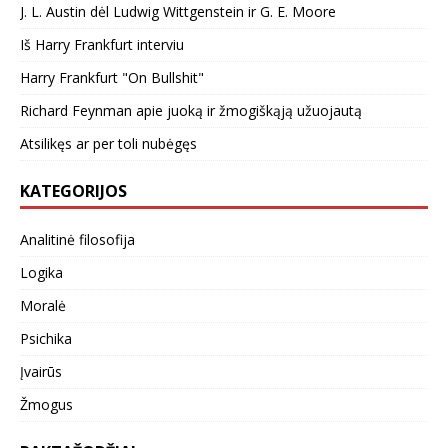
J. L. Austin dėl Ludwig Wittgenstein ir G. E. Moore
Iš Harry Frankfurt interviu
Harry Frankfurt "On Bullshit"
Richard Feynman apie juoką ir žmogiškąją užuojautą
Atsilikęs ar per toli nubėgęs
KATEGORIJOS
Analitinė filosofija
Logika
Moralė
Psichika
Įvairūs
Žmogus