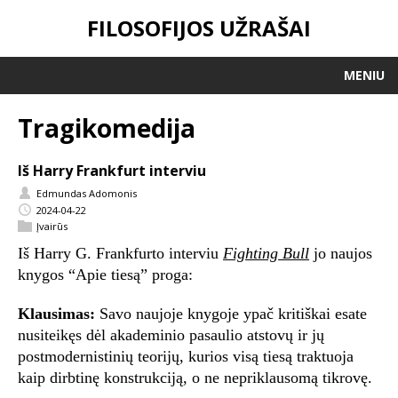
FILOSOFIJOS UŽRAŠAI
MENIU
Tragikomedija
Iš Harry Frankfurt interviu
Edmundas Adomonis
2024-04-22
Įvairūs
Iš Harry G. Frankfurto interviu
Fighting Bull
jo naujos
knygos “Apie tiesą” proga:
Klausimas:
Savo naujoje knygoje ypač kritiškai esate
nusiteikęs dėl akademinio pasaulio atstovų ir jų
postmodernistinių teorijų, kurios visą tiesą traktuoja
kaip dirbtinę konstrukciją, o ne nepriklausomą tikrovę.