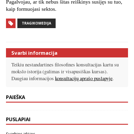
Pagalvojau, ar tik nebus šitas reiškinys susijęs su tuo,
kaip formuojasi sektos.
TRAGIKOMEDIJA
Svarbi informacija
Teikiu nestandartines filosofines konsultacijas kartu su
mokslo istorija (galimas ir visapusiškas kursas).
Daugiau informacijos
konsultacijų aprašo puslapyje
.
PAIEŠKA
PUSLAPIAI
Svarbios idėjos