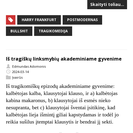
Skaityti toliau…
HARRY FRANKFURT
POSTMODERNAS
BULLSHIT
TRAGIKOMEDIJA
Iš tragiškų linksmybių akademiniame gyvenime
Edmundas Adomonis
2024-03-14
Įvairūs
Iš tragikomiškų epizodų akademiniame gyvenime:
kalbėtojas kalba, klausytojai klauso, ir a) kalbėtojas
kabina makaronus, b) klausytojai iš esmės nieko
nesupranta, bet c) klausytojai šventai įsitikinę, kad
kalbėtojas lieja išmintį giliai kapstydamas ir todėl jo
reikia sušilus įtemptai klausytis ir bendrai jį sekti.