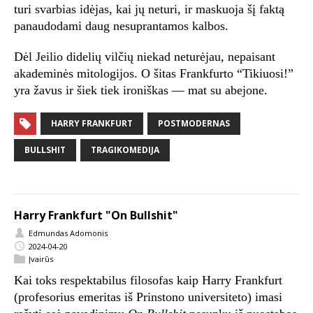
turi svarbias idėjas, kai jų neturi, ir maskuoja šį faktą
panaudodami daug nesuprantamos kalbos.
Dėl Jeilio didelių vilčių niekad neturėjau, nepaisant
akademinės mitologijos. O šitas Frankfurto “Tikiuosi!”
yra žavus ir šiek tiek ironiškas — mat su abejone.
HARRY FRANKFURT
POSTMODERNAS
BULLSHIT
TRAGIKOMEDIJA
Harry Frankfurt "On Bullshit"
Edmundas Adomonis
2024-04-20
Įvairūs
Kai toks respektabilus filosofas kaip Harry Frankfurt
(profesorius emeritas iš Prinstono universiteto) imasi