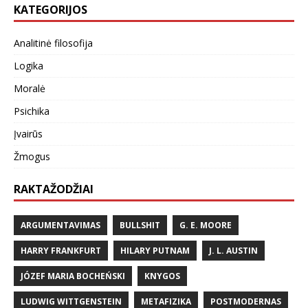
KATEGORIJOS
Analitinė filosofija
Logika
Moralė
Psichika
Įvairūs
Žmogus
RAKTAŽODŽIAI
ARGUMENTAVIMAS
BULLSHIT
G. E. MOORE
HARRY FRANKFURT
HILARY PUTNAM
J. L. AUSTIN
JÓZEF MARIA BOCHEŃSKI
KNYGOS
LUDWIG WITTGENSTEIN
METAFIZIKA
POSTMODERNAS