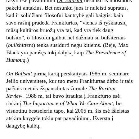
rašyti esė pavadinimu
On Bullshit
nesunku iš nuostabos
pakelti antakius. Bet nesunku juos ir nuleisti supratus,
kad ir solidžiam filosofui kantrybė gali baigtis: kaip
savo rašinį pradeda Frankfurtas, “vienas iš ryškiausių
mūsų kultūros bruožų yra tai, kad yra tiek daug
bulšito”, o filosofui galbūt net dažniau su bulšiteriais
(
bullshitters
) tenka susidurti negu kitiems. (Beje, Max
Black yra parašęs tokį dalyką kaip
The Prevalence of
Humbug
.)
On Bullshit
pirmą kartą perskaitytas 1986 m. seminare
Jeilio universitete, kur tuo metu Frankfurtas dirbo ir tais
pačiais metais išspausdintas žurnale
The Raritan
Review
. 1988 m. tai buvo įtraukta į Frankfurto esė
rinkinį
The Importance of What We Care About
, bet
visuotinu bestseleriu tapo, kai 2005 m. šis esė išleistas
atskira knygele tokiu pat pavadinimu. Išversta į
daugybę kalbų.