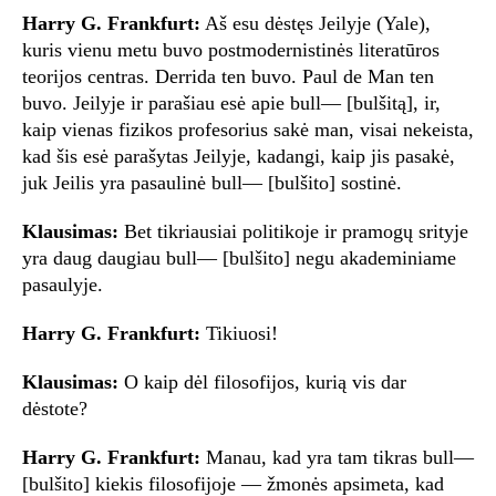
Harry G. Frankfurt:
Aš esu dėstęs Jeilyje (Yale),
kuris vienu metu buvo postmodernistinės literatūros
teorijos centras. Derrida ten buvo. Paul de Man ten
buvo. Jeilyje ir parašiau esė apie bull— [bulšitą], ir,
kaip vienas fizikos profesorius sakė man, visai nekeista,
kad šis esė parašytas Jeilyje, kadangi, kaip jis pasakė,
juk Jeilis yra pasaulinė bull— [bulšito] sostinė.
Klausimas:
Bet tikriausiai politikoje ir pramogų srityje
yra daug daugiau bull— [bulšito] negu akademiniame
pasaulyje.
Harry G. Frankfurt:
Tikiuosi!
Klausimas:
O kaip dėl filosofijos, kurią vis dar
dėstote?
Harry G. Frankfurt:
Manau, kad yra tam tikras bull—
[bulšito] kiekis filosofijoje — žmonės apsimeta, kad