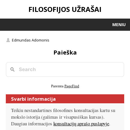
FILOSOFIJOS UŽRAŠAI
MENIU
Edmundas Adomonis
Paieška
Paremta
PageFind
Svarbi informacija
Teikiu nestandartines filosofines konsultacijas kartu su
mokslo istorija (galimas ir visapusiškas kursas).
Daugiau informacijos
konsultacijų aprašo puslapyje
.