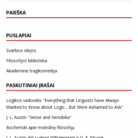
PAIEŠKA
PUSLAPIAI
Svarbios idėjos
Filosofijos biblioteka
Akademinė tragikomedija
PASKUTINIAI ĮRAŠAI
Logikos vadovėlis "Everything that Linguists have Always
Wanted to Know about Logic... But Were Ashamed to Ask"
J. L. Austin "Sense and Sensibilia"
Bocheński apie mokslinę filosofiją
J. L. Austin dėl Ludwig Wittgenstein ir G. E. Moore